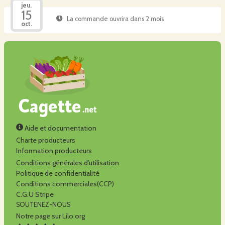
jeu.
15
La commande ouvrira dans 2 mois
oct.
Aide et documentation
Charte producteurs
Information producteurs
Conditions générales d'utilisation
Politique de confidentialité
Conditions commerciales(CCP)
C.G.U Stripe
SOUTENEZ-NOUS
Notre page sur Lilo.org