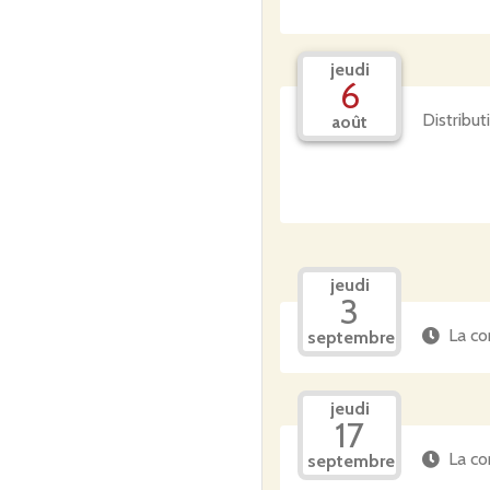
jeudi
6
Distribu
août
jeudi
3
La co
septembre
jeudi
17
La co
septembre