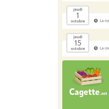
jeudi
1
La co
octobre
jeudi
15
La co
octobre