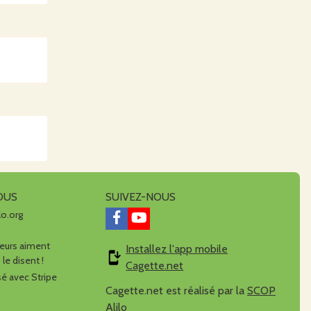
OUS
SUIVEZ-NOUS
lo.org
urs aiment
Installez l'app mobile
 le disent !
Cagette.net
é avec Stripe
Cagette.net est réalisé par la
SCOP
Alilo