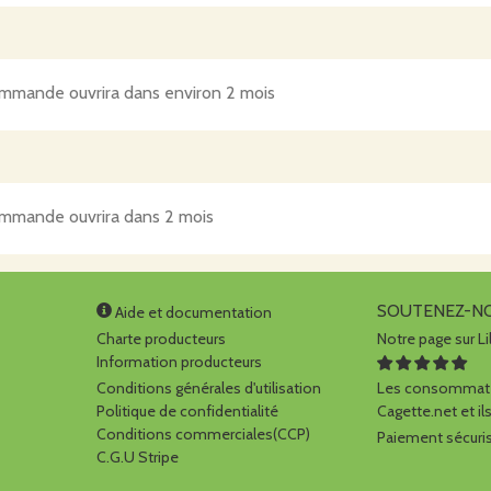
mmande ouvrira dans environ 2 mois
mmande ouvrira dans 2 mois
SOUTENEZ-N
Aide et documentation
Charte producteurs
Notre page sur Li
Information producteurs
Conditions générales d'utilisation
Les consommate
Politique de confidentialité
Cagette.net et ils
Conditions commerciales(CCP)
Paiement sécuris
C.G.U Stripe