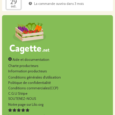
29
La commande ouvrira dans 3 mois
oct.
Aide et documentation
Charte producteurs
Information producteurs
Conditions générales d'utilisation
Politique de confidentialité
Conditions commerciales(CCP)
C.G.U Stripe
SOUTENEZ-NOUS
Notre page sur Lilo.org