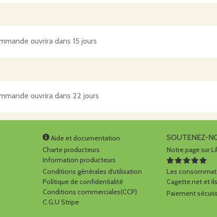
mmande ouvrira dans 15 jours
mmande ouvrira dans 22 jours
SOUTENEZ-N
Aide et documentation
Charte producteurs
Notre page sur Li
Information producteurs
Conditions générales d'utilisation
Les consommate
Politique de confidentialité
Cagette.net et ils
Conditions commerciales(CCP)
Paiement sécuris
C.G.U Stripe