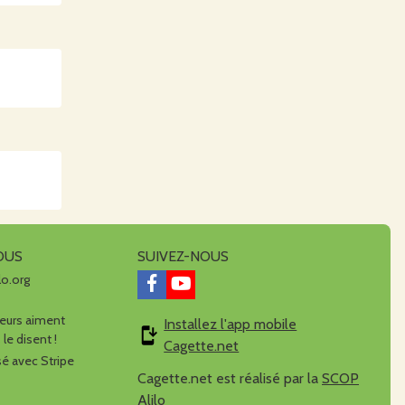
OUS
SUIVEZ-NOUS
lo.org
urs aiment
Installez l'app mobile
 le disent !
Cagette.net
é avec Stripe
Cagette.net est réalisé par la
SCOP
Alilo