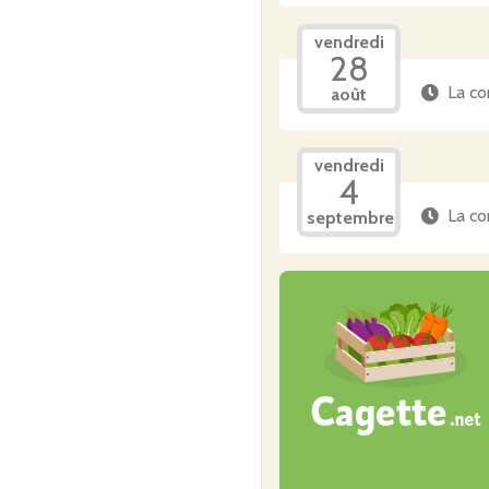
vendredi
28
La co
août
vendredi
4
La co
septembre