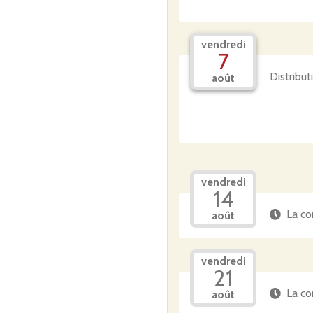
vendredi
7
Distribu
août
vendredi
14
La co
août
vendredi
21
La co
août