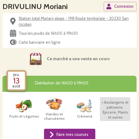
DRIVULINU Moriani
Connexion
Station total Moriani plage - 198 Route territoriale - 20230 San
nicolao
Tous les jeudis de 16h00 à 19h00
Carte bancaire en ligne
Ce marché a une vente en cours
jeu.
13
Distribution de 16h00 à 19h00
août
+
Boulangerie et
pâtisserie,
Épicerie, Plants
Viandes et
Fruits et Légumes
Crèmerie
et autres
charcuteries
Faire mes courses