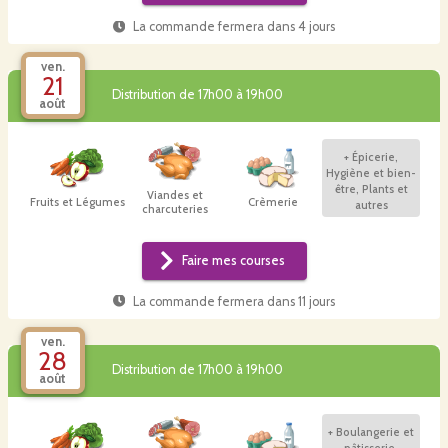
La commande fermera dans
4 jours
ven.
21
Distribution de 17h00 à 19h00
août
+
Épicerie,
Hygiène et bien-
être, Plants et
Viandes et
Fruits et Légumes
Crèmerie
autres
charcuteries
Faire mes courses
La commande fermera dans
11 jours
ven.
28
Distribution de 17h00 à 19h00
août
+
Boulangerie et
pâtisserie,