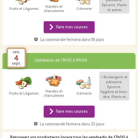
Épicerie, Plants
Viandes et
Fruits et Légumes
Crèmerie
et autres
charcuteries
Faire mes courses
La commande fermera dans
18 jours
ven.
4
Distribution de 17h00 à 19h00
sept.
+
Boulangerie et
pâtisserie,
Épicerie,
Viandes et
Hygiène et bien-
Fruits et Légumes
Crèmerie
charcuteries
être, Plants et
autres
Faire mes courses
La commande fermera dans
25 jours
Retrouvez vos producteurs locaux
tous les vendredis de 17h00 à