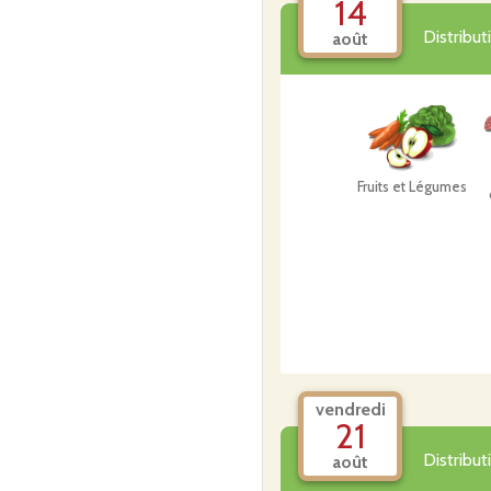
14
Viandes savoureuses 🥩
Confitures gourmandes 
Distribu
août
🤝 Rejoignez notre comm
Fruits et Légumes
vendredi
21
Distribu
août