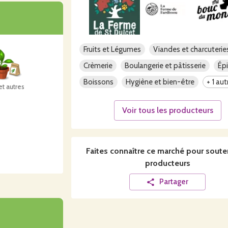
t durable.
Fruits et Légumes
Viandes et charcuterie
Crèmerie
Boulangerie et pâtisserie
Épi
Boissons
Hygiène et bien-être
+ 1 aut
et autres
Voir tous les producteurs
Faites connaître ce
marché
pour souten
producteurs
Partager