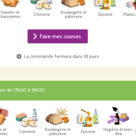
Viandes et
Boulangerie et
Crèmerie
Épicerie
Plants 
charcuteries
pâtisserie
Faire mes courses
La commande fermera dans
18 jours
tion de 17h00 à 19h00
s et
Boulangerie et
Hygiène et bien-
Crèmerie
Épicerie
eries
pâtisserie
être