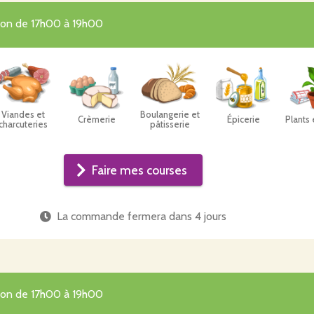

tion de 17h00 à 19h00
unauté de consommateurs engagés pour une alimentation saine e
Viandes et
Boulangerie et
Crèmerie
Épicerie
Plants 
charcuteries
pâtisserie
Faire mes courses
La commande fermera dans
4 jours
tion de 17h00 à 19h00