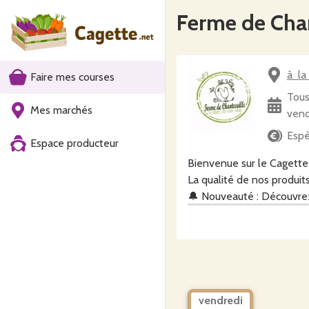
Ferme de Chan
à la
Faire mes courses
Tous
Mes marchés
vend
Espè
Espace producteur
Bienvenue sur le Cagette 
La qualité de nos produits
🔔 Nouveauté : Découvrez 
🍅 Passez commande en que
Légumes croquants 🥕
Fruits juteux 🍎
Fromages exquis 🧀
vendredi