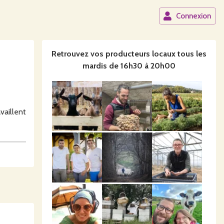
Connexion
Retrouvez vos producteurs locaux
tous les
mardis de 16h30 à 20h00
vaillent
rdre Les
ent des
s pains,
iles !