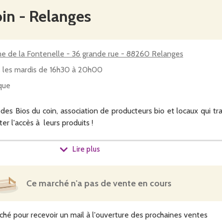
oin - Relanges
e de la Fontenelle - 36 grande rue - 88260 Relanges
 les mardis de 16h30 à 20h00
que
des Bios du coin, association de producteurs bio et locaux qui tra
er l'accès à leurs produits !
ande, plusieurs producteurs, un seul paiement par chèque (à l'o
Lire plus
de la commande.
vous trouverez nos fromages de vache, bien sûr, mais égalem
Ce marché n'a pas de vente en cours
re et de brebis, des produits à base de plantes, des légumes, de
 la viande de veau, bœuf, bison, poulet, des charcuteries et des hu
ché pour recevoir un mail à l'ouverture des prochaines ventes