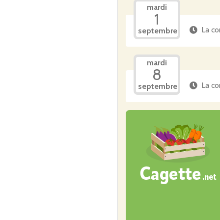
mardi
1
La co
septembre
mardi
8
La co
septembre