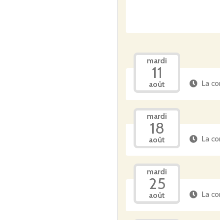
Vous pourrez retirer vos 
aviez un empêchement, co
Bonne découverte et à bi
mardi
11
La co
août
mardi
18
La co
août
mardi
25
La co
août