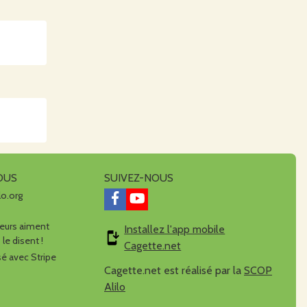
OUS
SUIVEZ-NOUS
lo.org
urs aiment
Installez l'app mobile
 le disent !
Cagette.net
é avec Stripe
Cagette.net est réalisé par la
SCOP
Alilo