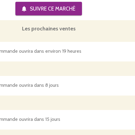
commandes à la ferme tous les mardis à partir de 16h30 ; si jam
SUIVRE CE
MARCHÉ
ntactez Benjamin au 06.51.11.78.73 pour convenir d'un RDV.
entôt !
Les prochaines ventes
mmande ouvrira dans environ 19 heures
mmande ouvrira dans 8 jours
mmande ouvrira dans 15 jours