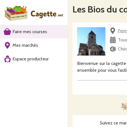
Les Bios du c
Ferm
Faire mes courses
Tous
Mes marchés
Chè
Espace producteur
Bienvenue sur la cagette 
ensemble pour vous facilit
Notre formule : une comm
Bios du Coin) au retrait 
Dans notre catalogue, 
produits laitiers de chèv
œufs, pâtes et farines, de
Suivez ce mar