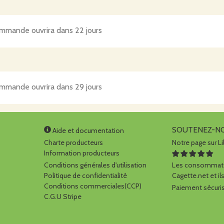
mmande ouvrira dans 22 jours
mmande ouvrira dans 29 jours
SOUTENEZ-N
Aide et documentation
Charte producteurs
Notre page sur Li
Information producteurs
Conditions générales d'utilisation
Les consommate
Politique de confidentialité
Cagette.net et ils
Conditions commerciales(CCP)
Paiement sécuris
C.G.U Stripe