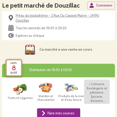
Le petit marché de Douzillac
Connexion
Préau du boulodrôme - 2 Rue Du Caporal Maine - 24190
Douzillac
Tous les samedis de 11h30 à 12h20
Espèces ou chèque
Ce marché a une vente en cours
sam.
8
Distribution de 11h30 à 12h20
août
+
Crèmerie,
Boulangerie et
pâtisserie,
Viandes et
Produits de la mer
Épicerie,
Fruits et Légumes
charcuteries
et d'eau douce
Boissons,
Hygiène et bien-
être, Plants et
Faire mes courses
autres