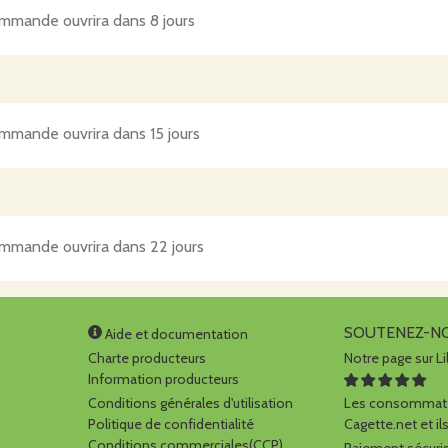
mmande ouvrira dans 8 jours
mmande ouvrira dans 15 jours
mmande ouvrira dans 22 jours
SOUTENEZ-N
Aide et documentation
Charte producteurs
Notre page sur Li
Information producteurs
Conditions générales d'utilisation
Les consommate
Politique de confidentialité
Cagette.net et ils
Conditions commerciales(CCP)