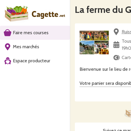
La ferme du Ge
Ruis
Faire mes courses
Tous
Mes marchés
19h
Cart
Espace producteur
Bienvenue sur le lieu de
Votre panier sera disponib
Sur le site Cagette, vo
"el'bonne terre" du Germo
Un lieu oà¹ se développe
-l'accueil de personnes : 
St Leu / en immersion/en
Suivez ce mar