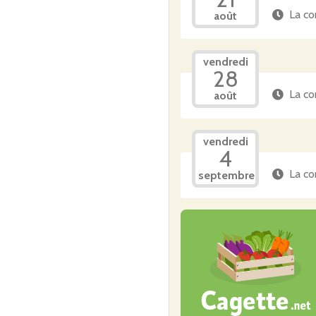
La co
août
vendredi
28
La co
août
vendredi
4
La co
septembre