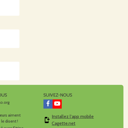
OUS
SUIVEZ-NOUS
lo.org
urs aiment
Installez l'app mobile
 le disent !
Cagette.net