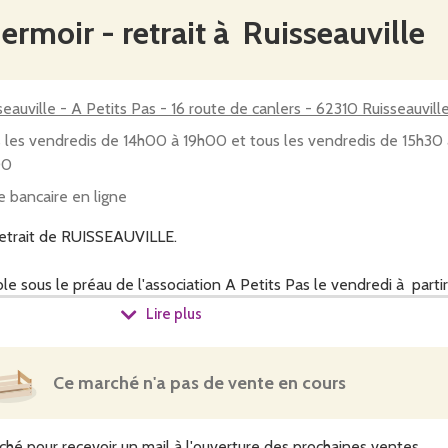
rmoir - retrait à Ruisseauville
seauville - A Petits Pas - 16 route de canlers - 62310 Ruisseauvill
 les vendredis de 14h00 à 19h00 et tous les vendredis de 15h30 
00
e bancaire en ligne
 retrait de RUISSEAUVILLE.
le sous le préau de l'association A Petits Pas le vendredi à partir
Lire plus
us retrouverez majoritairement les légumes certifiés AB produ
ir ?
nt des projets, comme :
Ce marché n'a pas de vente en cours
en insertion en partenariat avec la Mas (Maison accueil solidarité
 stage/en bénévolat
ché pour recevoir un mail à l'ouverture des prochaines ventes