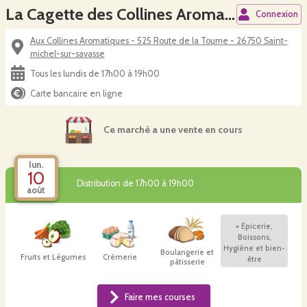
La Cagette des Collines Aromatiques
Connexion
Aux Collines Aromatiques - 525 Route de la Toume - 26750 Saint-
michel-sur-savasse
Tous les lundis de 17h00 à 19h00
Carte bancaire en ligne
Ce marché a une vente en cours
lun.
10
Distribution de 17h00 à 19h00
août
+
Épicerie,
Boissons,
Hygiène et bien-
Boulangerie et
Fruits et Légumes
Crèmerie
être
pâtisserie
Faire mes courses