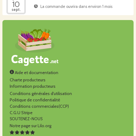
10
La commande ouvrira dans environ 1 mois
sept.
Aide et documentation
Charte producteurs
Information producteurs
Conditions générales d'utilisation
Politique de confidentialité
Conditions commerciales(CCP)
C.G.U Stripe
SOUTENEZ-NOUS
Notre page sur Lilo.org