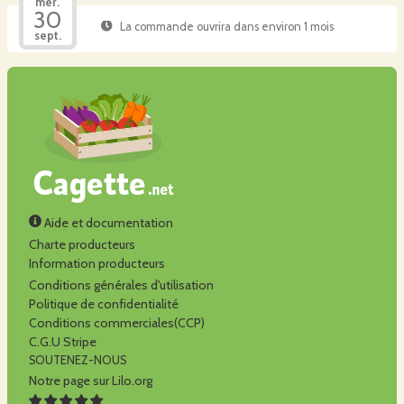
mer.
30
La commande ouvrira dans environ 1 mois
sept.
Aide et documentation
Charte producteurs
Information producteurs
Conditions générales d'utilisation
Politique de confidentialité
Conditions commerciales(CCP)
C.G.U Stripe
SOUTENEZ-NOUS
Notre page sur Lilo.org