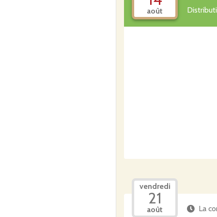
Distribu
août
vendredi
21
La co
août