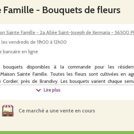
 Famille - Bouquets de fleurs
on Sainte Famille - 2a Allée Saint-Joseph de Kermaria - 56500 P
 les vendredis de 11h00 à 12h00
e bancaire en ligne
s bouquets disponibles à la commande pour les résiden
 Maison Sainte Famille. Toutes les fleurs sont cultivées en agr
u Cordier, près de Brandivy. Les bouquets varient chaque sem
nibles au champ.
Lire plus
e vendredi à 16h et ferment le mercredi précédant la vente à
 à l'accueil de la Maison Sainte Famille le vendredi matin et di
Ce marché a une vente en cours
s.
alement disponibles.