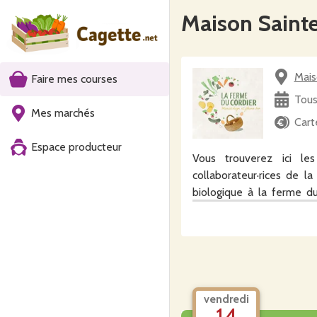
Maison Sainte
Mais
Faire mes courses
Tous
Mes marchés
Cart
Espace producteur
Vous trouverez ici le
collaborateur·rices de la
biologique à la ferme d
fonction des fleurs dispo
Les commandes ouvrent l
Les bouquets sont déposés
ensuite dans les chambre
vendredi
14
Des abonnements sont ég