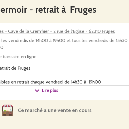
ermoir - retrait à Fruges
es - Cave de la Crem'hier - 2 rue de l'Eglise - 62310 Fruges
 les vendredis de 14h00 à 19h00 et tous les vendredis de 15h30 
00
e bancaire en ligne
etrait de Fruges
nibles en retrait chaque vendredi de 14h30 à 19h00
Lire plus
us retrouverez majoritairement les légumes certifiés AB produ
ir ?
nt des projets, comme :
Ce marché a une vente en cours
en insertion en partenariat avec la Mas (Maison accueil solidarité
 stage/en bénévolat