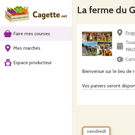
La ferme du G
Frug
Faire mes courses
Tous
Mes marchés
19h
Cart
Espace producteur
Bienvenue sur le lieu de r
Vos paniers seront dispo
Sur le site Cagette, vo
"el'bonne terre" du Germo
Un lieu oà¹ se développe
-l'accueil de personnes : 
St Leu / en immersion/en
vendredi