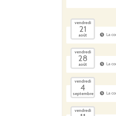
vendredi
21
La co
août
vendredi
28
La co
août
vendredi
4
La co
septembre
vendredi