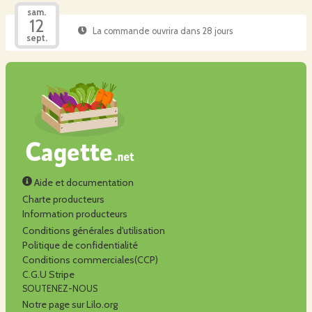
sam.
12
La commande ouvrira dans 28 jours
sept.
Aide et documentation
Charte producteurs
Information producteurs
Conditions générales d'utilisation
Politique de confidentialité
Conditions commerciales(CCP)
C.G.U Stripe
SOUTENEZ-NOUS
Notre page sur Lilo.org