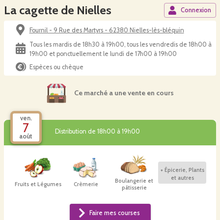
La cagette de Nielles
Connexion
Fournil - 9 Rue des Martyrs - 62380 Nielles-lès-bléquin
Tous les mardis de 18h30 à 19h00, tous les vendredis de 18h00 à
19h00 et ponctuellement le lundi de 17h00 à 19h00
Espèces ou chèque
Ce marché a une vente en cours
ven.
7
Distribution de 18h00 à 19h00
août
+
Épicerie, Plants
et autres
Boulangerie et
Fruits et Légumes
Crèmerie
pâtisserie
Faire mes courses