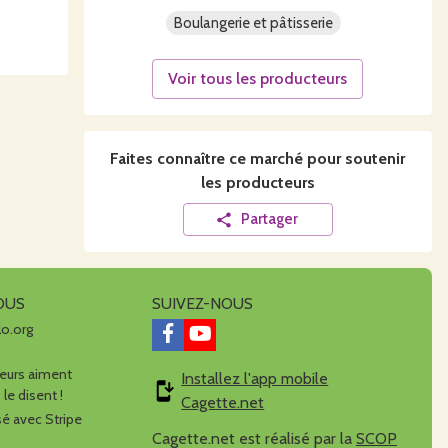
Boulangerie et pâtisserie
Voir tous les producteurs
Faites connaître ce
marché
pour soutenir
les producteurs
Partager
OUS
SUIVEZ-NOUS
lo.org
urs aiment
Installez l'app mobile
 le disent !
Cagette.net
é avec Stripe
Cagette.net est réalisé par la
SCOP