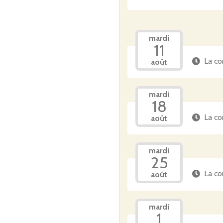
mardi
11
La co
août
mardi
18
La co
août
mardi
25
La co
août
mardi
1