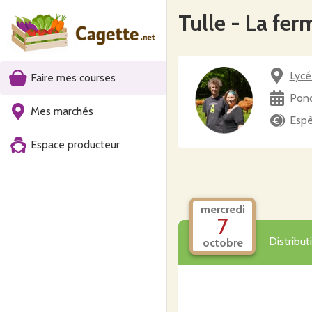
Tulle - La fer
Lycé
Faire mes courses
Ponc
Mes marchés
Esp
Espace producteur
mercredi
7
Distribu
octobre