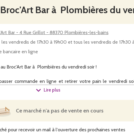
 Broc'Art Bar à Plombières du ve
'Art Bar - 4 Rue Grillot - 88370 Plombières-les-bains
 les vendredis de 17h30 à 19h00 et tous les vendredis de 17h30 
e bancaire en ligne
au Broc'Art Bar à Plombières du vendredi soir !
asser commande en ligne et retirer votre pain le vendredi soi
t Bar.
Lire plus
ligne. Le montant exact des pains étant connu à la livraison vo
p versé éventuel par le site.
Ce marché n'a pas de vente en cours
acter si vous avez des questions.
ché pour recevoir un mail à l'ouverture des prochaines ventes