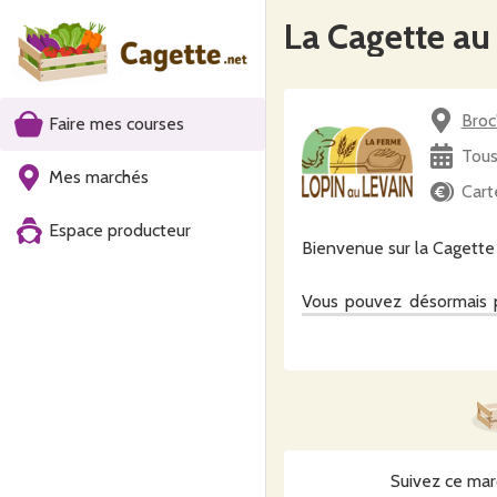
La Cagette au
Broc
Faire mes courses
Tous
Mes marchés
Cart
Espace producteur
Bienvenue sur la Cagette 
Vous pouvez désormais p
17h30 et 19h00 du Broc'Ar
Le règlement se passe en 
ensuite remboursés du tro
N'hésitez pas à nous cont
Suivez ce mar
Au plaisir,