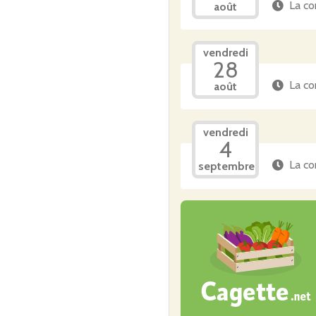
La co
août
vendredi
28
La co
août
vendredi
4
La co
septembre