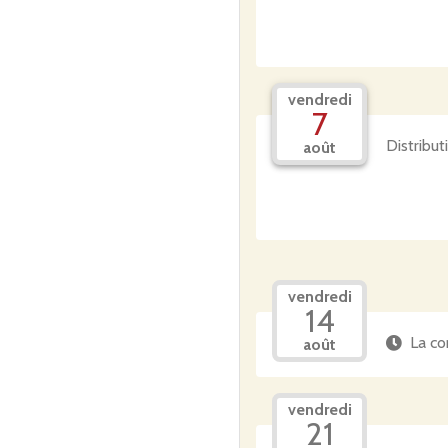
Mélanie&Arnaud,
vendredi
7
Distribu
août
vendredi
14
La co
août
vendredi
21