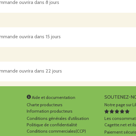
mmande ouvrira dans 8 jours
mmande ouvrira dans 15 jours
mmande ouvrira dans 22 jours
SOUTENEZ-N
Aide et documentation
Charte producteurs
Notre page sur Li
Information producteurs
Conditions générales d'utilisation
Les consommate
Politique de confidentialité
Cagette.net et ils
Conditions commerciales(CCP)
Paiement sécuris