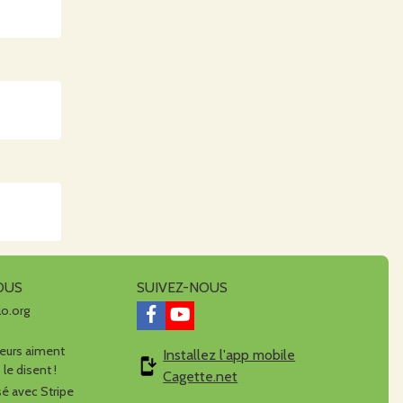
OUS
SUIVEZ-NOUS
lo.org
urs aiment
Installez l'app mobile
 le disent !
Cagette.net
é avec Stripe