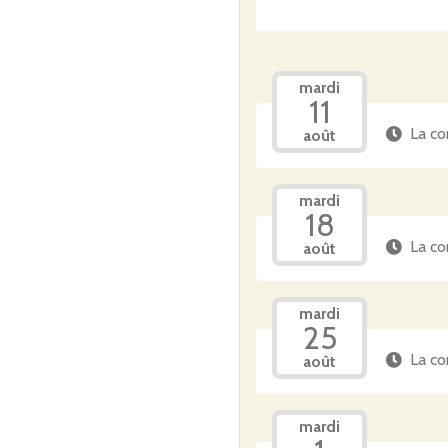
mardi
11
La co
août
mardi
18
La co
août
mardi
25
La co
août
mardi