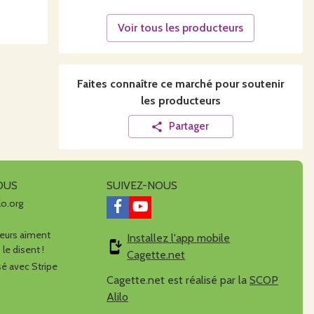
Voir tous les producteurs
Faites connaître ce
marché
pour soutenir
les producteurs
Partager
OUS
SUIVEZ-NOUS
lo.org
urs aiment
Installez l'app mobile
 le disent !
Cagette.net
é avec Stripe
Cagette.net est réalisé par la
SCOP
Alilo