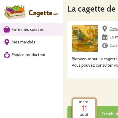
La cagette de
Deva
Faire mes courses
Le m
Mes marchés
Cart
Espace producteur
Bienvenue sur La cagette 
Vous pouvez consulter vo
mardi
11
Distribu
août