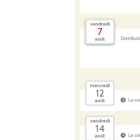
vendredi
7
Distribu
août
mercredi
12
La co
août
vendredi
14
La co
août