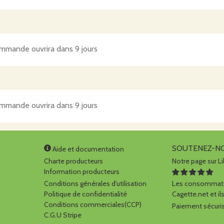
mmande ouvrira dans 9 jours
mmande ouvrira dans 9 jours
SOUTENEZ-N
Aide et documentation
Charte producteurs
Notre page sur Li
Information producteurs
Conditions générales d'utilisation
Les consommate
Politique de confidentialité
Cagette.net et ils
Conditions commerciales(CCP)
Paiement sécuris
C.G.U Stripe