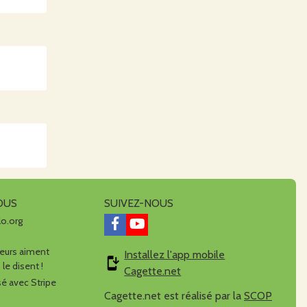
OUS
SUIVEZ-NOUS
lo.org
urs aiment
Installez l'app mobile
 le disent !
Cagette.net
é avec Stripe
Cagette.net est réalisé par la
SCOP