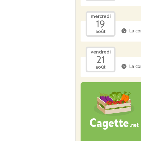
mercredi
19
La co
août
vendredi
21
La co
août