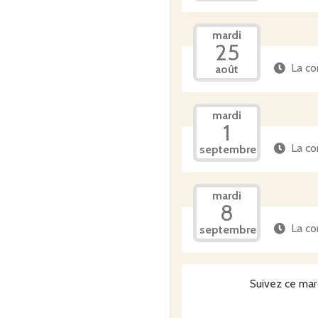
mardi
25
La co
août
mardi
1
La co
septembre
mardi
8
La co
septembre
Suivez ce mar