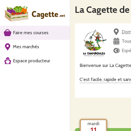
La Cagette de
Doma
Faire mes courses
Tous
Mes marchés
Espè
Espace producteur
Bienvenue sur La Cagette
C'est facile, rapide et s
- Passez votre commande
lundi soir, et composez v
- Récupérez votre pani
Chemin des Granges Neuv
mardi
11