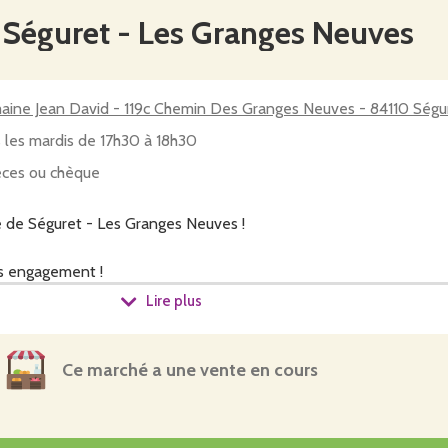
 Séguret - Les Granges Neuves
ine Jean David - 119c Chemin Des Granges Neuves - 84110 Ségu
 les mardis de 17h30 à 18h30
ces ou chèque
 de Séguret - Les Granges Neuves !
ans engagement !
Lire plus
 en ligne sur www.Cagette.net chaque semaine, du mercredi m
otre panier librement.
Ce marché a une vente en cours
er tout prêt le mardi de 17h30 à 18h30 au Domaine Jean Davi
es 84110 Séguret.