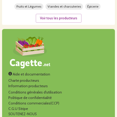
Fruits et Légumes
Viandes et charcuteries
Épicerie
Voir tous les producteurs
Aide et documentation
Charte producteurs
Information producteurs
Conditions générales d'utilisation
Politique de confidentialité
Conditions commerciales(CCP)
C.G.U Stripe
SOUTENEZ-NOUS