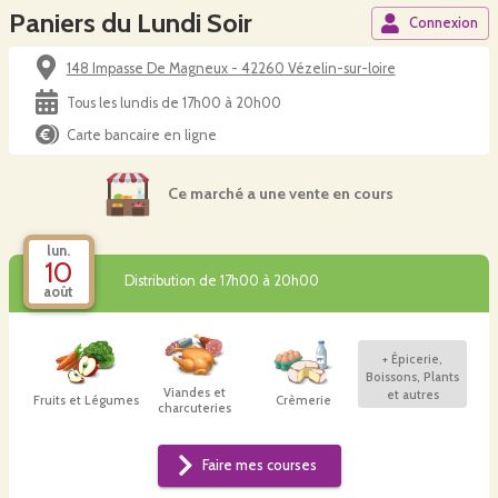
Paniers du Lundi Soir
Connexion
148 Impasse De Magneux - 42260 Vézelin-sur-loire
Tous les lundis de 17h00 à 20h00
Carte bancaire en ligne
Ce marché a une vente en cours
lun.
10
Distribution de 17h00 à 20h00
août
+
Épicerie,
Boissons, Plants
Viandes et
et autres
Fruits et Légumes
Crèmerie
charcuteries
Faire mes courses