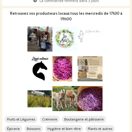
La commande fermera dans
3 jours
Retrouvez vos producteurs locaux
tous les mercredis de 17h30 à
19h00
Fruits et Légumes
Crèmerie
Boulangerie et pâtisserie
Épicerie
Boissons
Hygiène et bien-être
Plants et autres