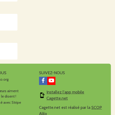
OUS
SUIVEZ-NOUS
lo.org
urs aiment
Installez l'app mobile
 le disent !
Cagette.net
é avec Stripe
Cagette.net est réalisé par la
SCOP
Alilo