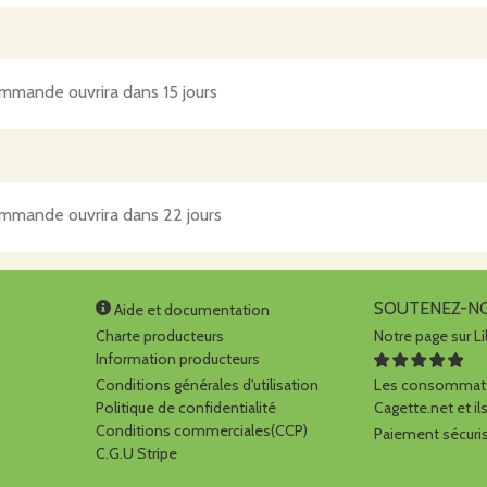
mmande ouvrira dans 15 jours
mmande ouvrira dans 22 jours
SOUTENEZ-N
Aide et documentation
Charte producteurs
Notre page sur Li
Information producteurs
Conditions générales d'utilisation
Les consommate
Politique de confidentialité
Cagette.net et ils
Conditions commerciales(CCP)
Paiement sécuris
C.G.U Stripe