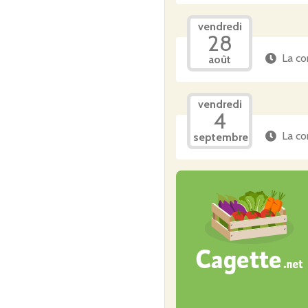
vendredi
28
La co
août
vendredi
4
La co
septembre