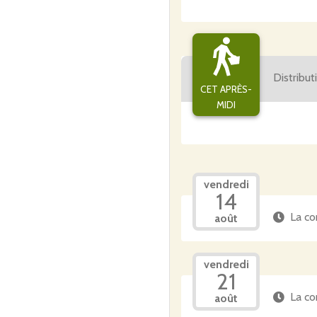
Distribu
CET APRÈS-
MIDI
vendredi
14
La co
août
vendredi
21
La co
août