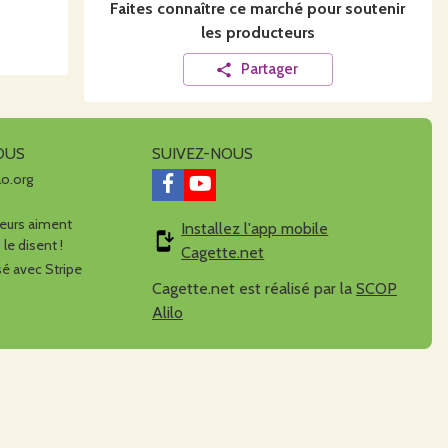
Faites connaître ce
marché
pour soutenir
les producteurs
Partager
OUS
SUIVEZ-NOUS
lo.org
urs aiment
Installez l'app mobile
 le disent !
Cagette.net
é avec Stripe
Cagette.net est réalisé par la
SCOP
Alilo