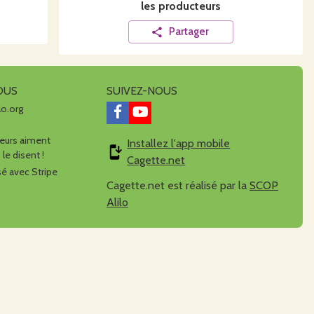
les producteurs
Partager
OUS
SUIVEZ-NOUS
lo.org
urs aiment
Installez l'app mobile
 le disent !
Cagette.net
é avec Stripe
Cagette.net est réalisé par la
SCOP
Alilo