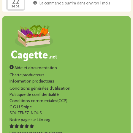
22
La commande ouvrira dans environ 1 mois
sept.
Aide et documentation
Charte producteurs
Information producteurs
Conditions générales d'utilisation
Politique de confidentialité
Conditions commerciales(CCP)
C.G.U Stripe
SOUTENEZ-NOUS
Notre page sur Lilo.org
Les consommateurs aiment