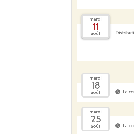
mardi
11
Distribu
août
mardi
18
La co
août
mardi
25
La co
août