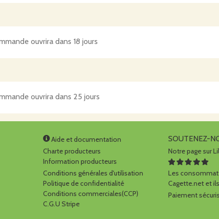
mmande ouvrira dans 18 jours
mmande ouvrira dans 25 jours
SOUTENEZ-N
Aide et documentation
Charte producteurs
Notre page sur Li
Information producteurs
Conditions générales d'utilisation
Les consommate
Politique de confidentialité
Cagette.net et ils
Conditions commerciales(CCP)
Paiement sécuris
C.G.U Stripe