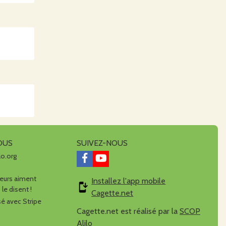
OUS
SUIVEZ-NOUS
lo.org
urs aiment
Installez l'app mobile
 le disent !
Cagette.net
é avec Stripe
Cagette.net est réalisé par la
SCOP
Alilo