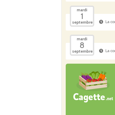
mardi
1
La co
septembre
mardi
8
La co
septembre