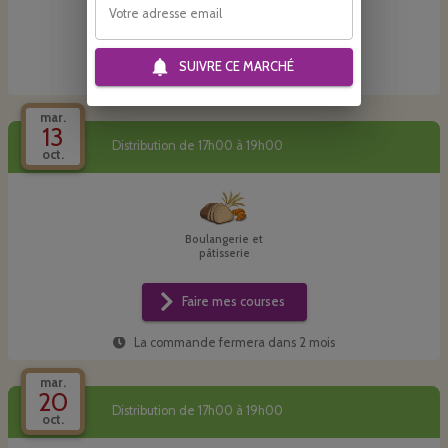
Votre adresse email
Faire mes courses
SUIVRE CE
MARCHÉ
La commande fermera dans
environ 2 mois
mar.
13
Distribution de 17h00 à 19h00
oct.
Boulangerie et
pâtisserie
Faire mes courses
La commande fermera dans
2 mois
mar.
20
Distribution de 17h00 à 19h00
oct.