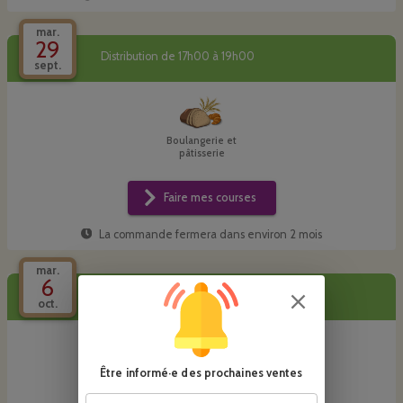
mar.
29
Distribution de 17h00 à 19h00
sept.
Boulangerie et
pâtisserie
Faire mes courses
La commande fermera dans
environ 2 mois
mar.
6
Distribution de 17h00 à 19h00
oct.
Être informé·e des prochaines ventes
Boulangerie et
pâtisserie