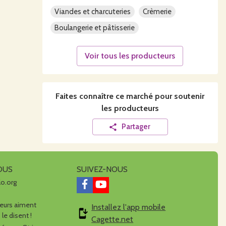
Viandes et charcuteries
Crèmerie
Boulangerie et pâtisserie
Voir tous les producteurs
Faites connaître ce
marché
pour soutenir
les producteurs
Partager
OUS
SUIVEZ-NOUS
lo.org
urs aiment
Installez l'app mobile
 le disent !
Cagette.net