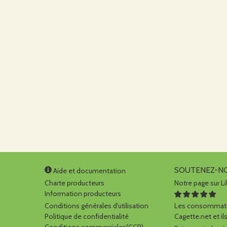
SOUTENEZ-N
Aide et documentation
Charte producteurs
Notre page sur Li
Information producteurs
Conditions générales d'utilisation
Les consommate
Politique de confidentialité
Cagette.net et ils