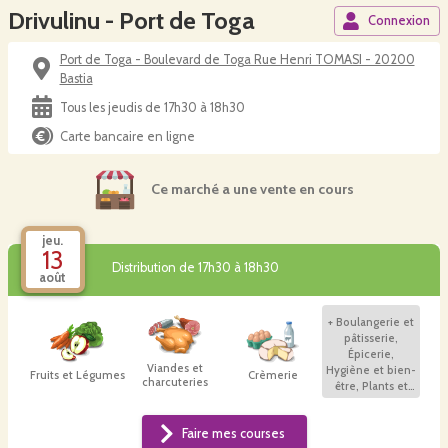
Drivulinu - Port de Toga
Connexion
Port de Toga - Boulevard de Toga Rue Henri TOMASI - 20200
Bastia
Tous les jeudis de 17h30 à 18h30
Carte bancaire en ligne
Ce marché a une vente en cours
jeu.
13
Distribution de 17h30 à 18h30
août
+
Boulangerie et
pâtisserie,
Épicerie,
Viandes et
Hygiène et bien-
Fruits et Légumes
Crèmerie
charcuteries
être, Plants et
autres
Faire mes courses