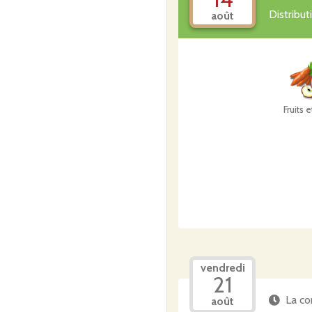
Distribu
août
Fruits 
vendredi
21
La co
août