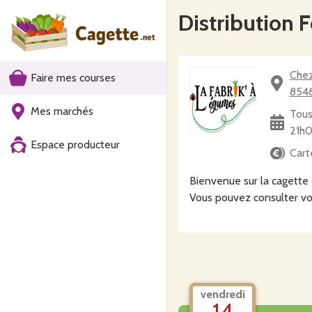
Distribution F
Chez
Faire mes courses
854
Mes marchés
Tous
21h
Espace producteur
Cart
Bienvenue sur la cagette d
Vous pouvez consulter vo
vendredi
14