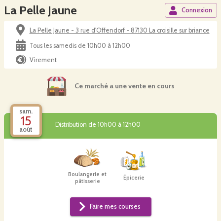
La Pelle Jaune
Connexion
La Pelle Jaune - 3 rue d'Offendorf - 87130 La croisille sur briance
Tous les samedis de 10h00 à 12h00
Virement
Ce marché a une vente en cours
sam.
15
Distribution de 10h00 à 12h00
août
Boulangerie et
Épicerie
pâtisserie
Faire mes courses