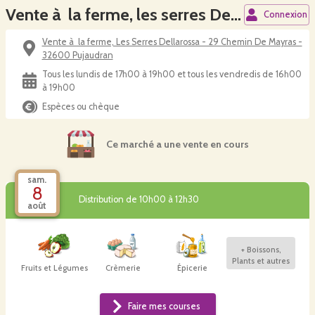
Vente à la ferme, les serres Dellarossa
Connexion
Vente à la ferme, Les Serres Dellarossa - 29 Chemin De Mayras -
32600 Pujaudran
Tous les lundis de 17h00 à 19h00 et tous les vendredis de 16h00
à 19h00
Espèces ou chèque
Ce marché a une vente en cours
sam.
8
Distribution de 10h00 à 12h30
août
+
Boissons,
Plants et autres
Fruits et Légumes
Crèmerie
Épicerie
Faire mes courses