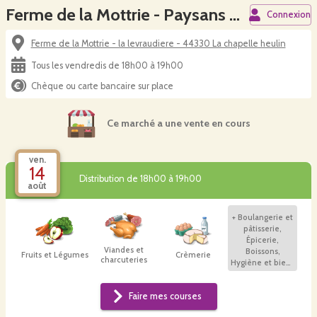
Ferme de la Mottrie - Paysans du Vignoble
Connexion
Ferme de la Mottrie - la levraudiere - 44330 La chapelle heulin
Tous les vendredis de 18h00 à 19h00
Chèque ou carte bancaire sur place
Ce marché a une vente en cours
ven.
14
Distribution de 18h00 à 19h00
août
+
Boulangerie et
pâtisserie,
Épicerie,
Viandes et
Boissons,
Fruits et Légumes
Crèmerie
charcuteries
Hygiène et bien-
être, Plants et
autres
Faire mes courses