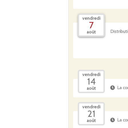
vendredi
7
Distribut
août
vendredi
14
La co
août
vendredi
21
La co
août