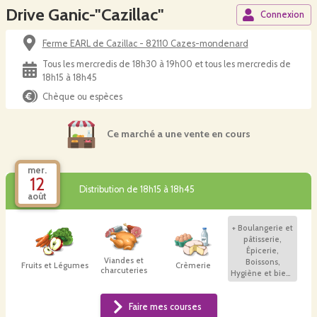
Drive Ganic-"Cazillac"
Connexion
Ferme EARL de Cazillac - 82110 Cazes-mondenard
Tous les mercredis de 18h30 à 19h00 et tous les mercredis de
18h15 à 18h45
Chèque ou espèces
Ce marché a une vente en cours
mer.
12
Distribution de 18h15 à 18h45
août
+
Boulangerie et
pâtisserie,
Épicerie,
Viandes et
Boissons,
Fruits et Légumes
Crèmerie
charcuteries
Hygiène et bien-
être
Faire mes courses