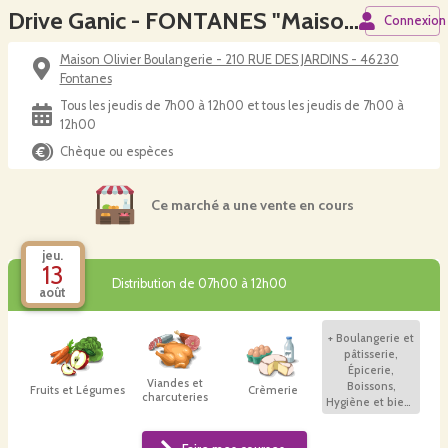
Drive Ganic - FONTANES "Maison Olivier Boulangerie"
Connexion
Maison Olivier Boulangerie - 210 RUE DES JARDINS - 46230
Fontanes
Tous les jeudis de 7h00 à 12h00 et tous les jeudis de 7h00 à
12h00
Chèque ou espèces
Ce marché a une vente en cours
jeu.
13
Distribution de 07h00 à 12h00
août
+
Boulangerie et
pâtisserie,
Épicerie,
Viandes et
Boissons,
Fruits et Légumes
Crèmerie
charcuteries
Hygiène et bien-
être