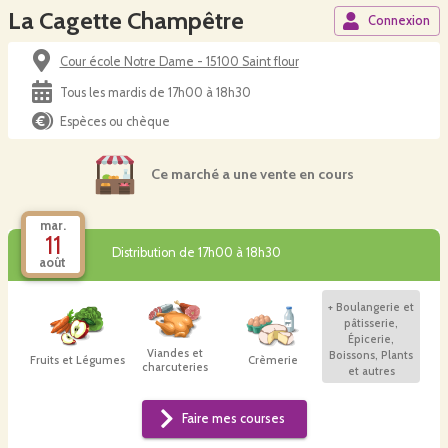
La Cagette Champêtre
Connexion
Cour école Notre Dame - 15100 Saint flour
Tous les mardis de 17h00 à 18h30
Espèces ou chèque
Ce marché a une vente en cours
mar.
11
Distribution de 17h00 à 18h30
août
+
Boulangerie et
pâtisserie,
Épicerie,
Viandes et
Boissons, Plants
Fruits et Légumes
Crèmerie
charcuteries
et autres
Faire mes courses