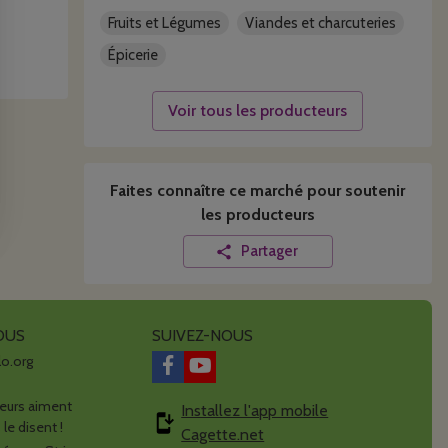
Fruits et Légumes
Viandes et charcuteries
Épicerie
Voir tous les producteurs
Faites connaître ce
marché
pour soutenir
it de la
les producteurs
Partager
OUS
SUIVEZ-NOUS
lo.org
urs aiment
Installez l'app mobile
 le disent !
Cagette.net