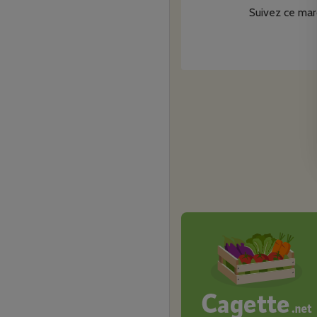
- Boeuf et/ou veau: 2 AV
Suivez ce mar
- Boeuf et/ou veau: 4 JUI
- Veau: 1 OCTOBRE
- Boeuf et/ou veau: 3 
Le paiement se fait au p
commande.
A bientôt!
Elodie pour la ferme de 