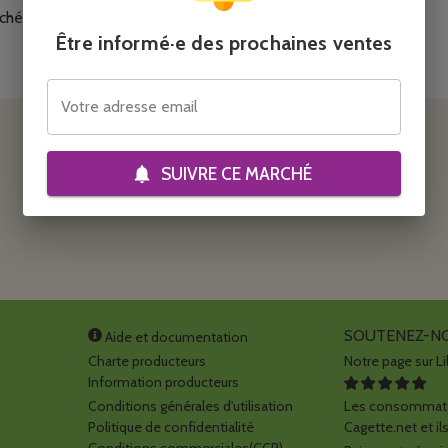
RIL
ché pour recevoir un mail à l'ouverture des prochaines ventes
Être informé·e des prochaines ventes
SUIVRE CE
MARCHÉ
N
Votre adresse email
DECEMBRE
SUIVRE CE
MARCHÉ
roducteur en espèces ou chèque ou virement au moment du retra
Ligogne 06.08.87.99.97
SOUTENEZ-N
Aide et documentation
Charte producteurs
Notre page sur Li
Information producteurs
Conditions générales d'utilisation
Les consommate
Politique de confidentialité
Cagette.net et ils