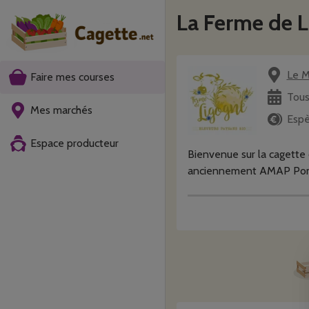
La Ferme de L
Le M
Faire mes courses
Tous
Mes marchés
Espè
Espace producteur
Bienvenue sur la cagette 
anciennement AMAP Pomi
Les commandes ouvrent 15 
soir.
- Boeuf et/ou Veau: 5 FE
- Boeuf et /ou Veau: 5 M