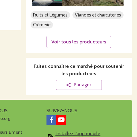
Fruits et Légumes
Viandes et charcuteries
Crèmerie
Voir tous les producteurs
Faites connaître ce
marché
pour soutenir
les producteurs
Partager
OUS
SUIVEZ-NOUS
lo.org
urs aiment
Installez l'app mobile