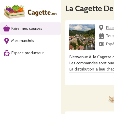
La Cagette D
Plac
Faire mes courses
Tous
Mes marchés
Espè
Espace producteur
Bienvenue à la Cagette d
Les commandes sont ouve
La distribution a lieu c
Ferme Des Champs Fleuri
Le paiement s'effectue p