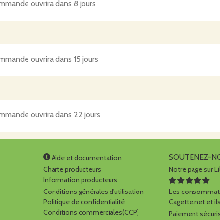
mmande ouvrira dans 8 jours
mmande ouvrira dans 15 jours
mmande ouvrira dans 22 jours
SOUTENEZ-N
Aide et documentation
Charte producteurs
Notre page sur Li
Information producteurs
Conditions générales d'utilisation
Les consommate
Politique de confidentialité
Cagette.net et ils
Conditions commerciales(CCP)
Paiement sécuris