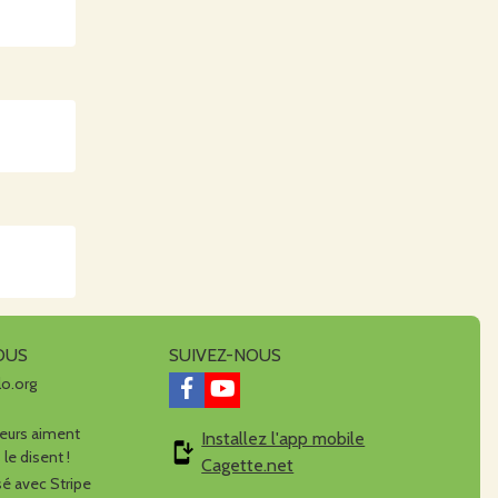
OUS
SUIVEZ-NOUS
lo.org
urs aiment
Installez l'app mobile
 le disent !
Cagette.net
é avec Stripe