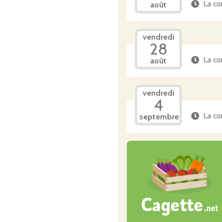
La co
août
vendredi
28
La co
août
vendredi
4
La co
septembre