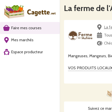
La ferme de l
La f
Faire mes courses
Tous
Mes marchés
Chèq
Espace producteur
Mangeuses, Mangeurs, Bi
VOS PRODUITS LOCAUX
Les Paysans du Vignoble s
Nous sommes un collectif
ayant pour valeurs commu
volonté de commercialise
Suivez ce mar
Nous vous proposons une g