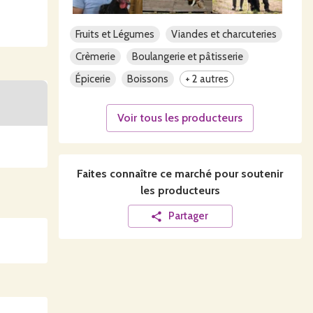
lées si
Fruits et Légumes
Viandes et charcuteries
Crèmerie
Boulangerie et pâtisserie
Épicerie
Boissons
+ 2 autres
Voir tous les producteurs
atiques,
, de la
Faites connaître ce
marché
pour soutenir
les producteurs
gler sur
Partager
-midi en