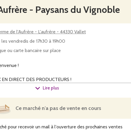
'Aufrère - Paysans du Vignoble
erme de l'Aufrère - L'aufrère - 44330 Vallet
 les vendredis de 17h30 à 19h00
ue ou carte bancaire sur place
envenue !
 EN DIRECT DES PRODUCTEURS !
Lire plus
'allient pour vous proposer des paniers complets et diversifiés.
 de Paysans, installés dans le Vignoble Nantais (de Vertou à 
nes la qualité des produits, la préservation de l'environneme
Ce marché n'a pas de vente en cours
r localement.
ché pour recevoir un mail à l'ouverture des prochaines ventes
amme de produits locaux, de qualité, diversifiés.