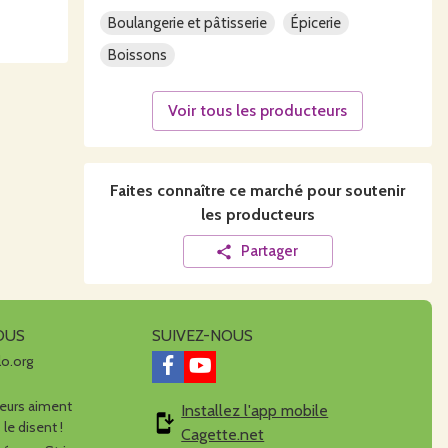
Boulangerie et pâtisserie
Épicerie
Boissons
Voir tous les producteurs
Faites connaître ce
marché
pour soutenir
les producteurs
Partager
OUS
SUIVEZ-NOUS
lo.org
urs aiment
Installez l'app mobile
 le disent !
Cagette.net